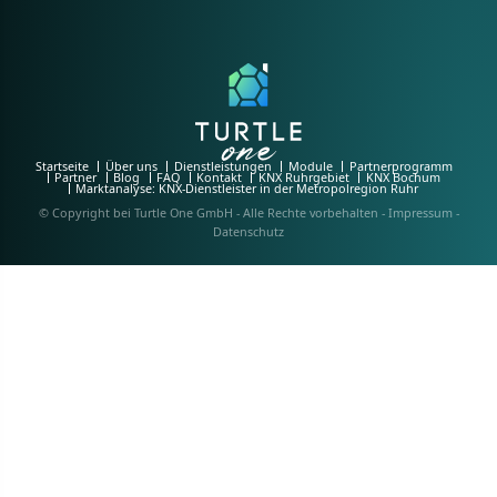
Startseite
Über uns
Dienstleistungen
Module
Partnerprogramm
Partner
Blog
FAQ
Kontakt
KNX Ruhrgebiet
KNX Bochum
Marktanalyse: KNX-Dienstleister in der Metropolregion Ruhr
© Copyright bei Turtle One GmbH - Alle Rechte vorbehalten -
Impressum
-
Datenschutz