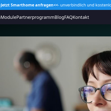
>Jetzt Smarthome anfragen<<
- unverbindlich und kostenlo
n
Module
Partnerprogramm
Blog
FAQ
Kontakt