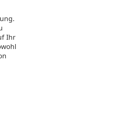
nung.
u
f Ihr
owohl
on