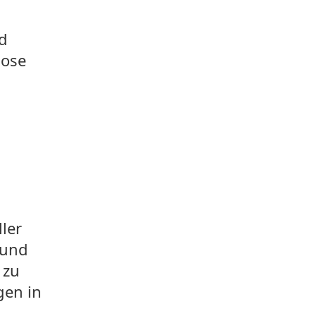
nd
lose
ler
 und
 zu
gen in