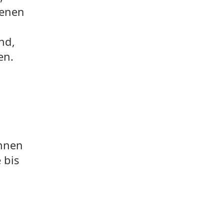
denen
nd,
en.
Ihnen
 bis