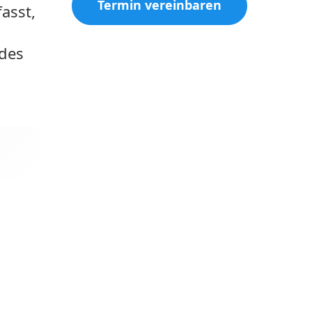
Termin vereinbaren
asst,
 des